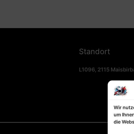
Standort
L1096, 2115 Maisbir
Wir nutz
um Ihnen
die Webs